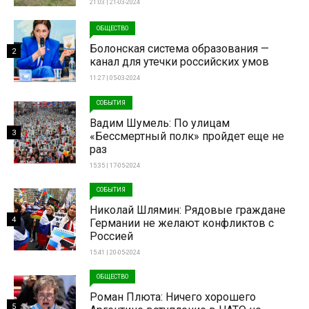
21:03 | 21-03-2024
ОБЩЕСТВО
Болонская система образования —
2
канал для утечки российских умов
11:27 | 05-03-2024
СОБЫТИЯ
Вадим Шумель: По улицам
3
«Бессмертный полк» пройдет еще не
раз
15:35 | 17-05-2024
СОБЫТИЯ
Николай Шлямин: Рядовые граждане
4
Германии не желают конфликтов с
Россией
15:41 | 20-05-2024
ОБЩЕСТВО
Роман Плюта: Ничего хорошего
5