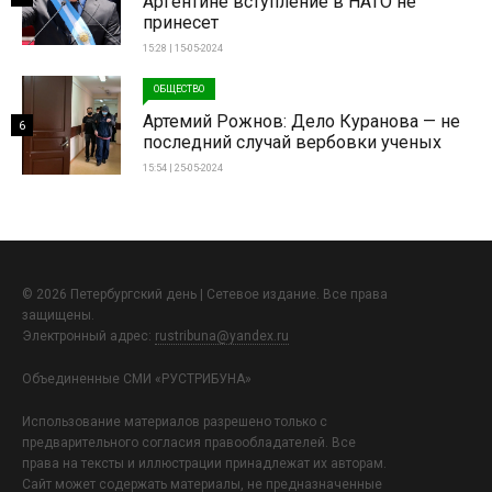
Аргентине вступление в НАТО не
принесет
15:28 | 15-05-2024
ОБЩЕСТВО
Артемий Рожнов: Дело Куранова — не
6
последний случай вербовки ученых
15:54 | 25-05-2024
© 2026 Петербургский день | Сетевое издание. Все права
защищены.
Электронный адрес:
rustribuna@yandex.ru
Объединенные СМИ «РУСТРИБУНА»
Использование материалов разрешено только с
предварительного согласия правообладателей. Все
права на тексты и иллюстрации принадлежат их авторам.
Сайт может содержать материалы, не предназначенные