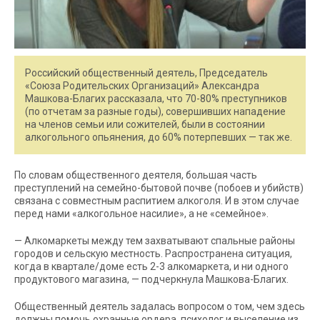
Российский общественный деятель, Председатель
«Союза Родительских Организаций» Александра
Машкова-Благих рассказала, что 70-80% преступников
(по отчетам за разные годы), совершивших нападение
на членов семьи или сожителей, были в состоянии
алкогольного опьянения, до 60% потерпевших — так же.
По словам общественного деятеля, большая часть
преступлений на семейно-бытовой почве (побоев и убийств)
связана с совместным распитием алкоголя. И в этом случае
перед нами «алкогольное насилие», а не «семейное».
— Алкомаркеты между тем захватывают спальные районы
городов и сельскую местность. Распространена ситуация,
когда в квартале/доме есть 2-3 алкомаркета, и ни одного
продуктового магазина, — подчеркнула Машкова-Благих.
Общественный деятель задалась вопросом о том, чем здесь
должны помочь охранные ордера, психолог и выселение из