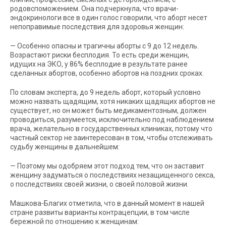
родовспоможением. Она подчеркнула, что врачи-
эндокринологи все в один голос говорили, что аборт несет
непоправимые последствия для здоровья женщин:
— Особенно опасны и трагичны аборты с 9 до 12 недель.
Возрастают риски бесплодия. То есть среди женщин,
идущих на ЭКО, у 86% бесплодие в результате ранее
сделанных абортов, особенно абортов на поздних сроках.
По словам эксперта, до 9 недель аборт, который условно
можно назвать щадящим, хотя никаких щадящих абортов не
существует, но он может быть медикаментозным, должен
проводиться, разумеется, исключительно под наблюдением
врача, желательно в государственных клиниках, потому что
частный сектор не заинтересован в том, чтобы отслеживать
судьбу женщины в дальнейшем:
— Поэтому мы одобряем этот подход тем, что он заставит
женщину задуматься о последствиях незащищенного секса,
о последствиях своей жизни, о своей половой жизни.
Машкова-Благих отметила, что в данный момент в нашей
стране развиты варианты контрацепции, в том числе
бережной по отношению к женщинам: