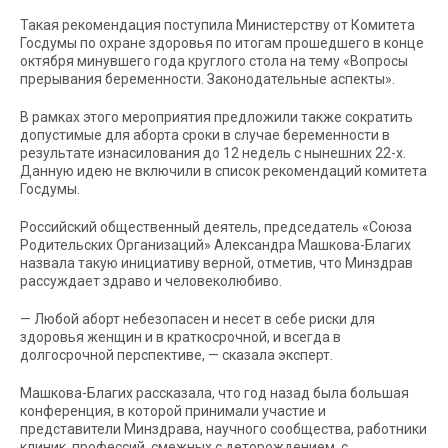
Такая рекомендация поступила Министерству от Комитета
Госдумы по охране здоровья по итогам прошедшего в конце
октября минувшего года круглого стола на тему «Вопросы
прерывания беременности. Законодательные аспекты».
В рамках этого мероприятия предложили также сократить
допустимые для аборта сроки в случае беременности в
результате изнасилования до 12 недель с нынешних 22-х.
Данную идею не включили в список рекомендаций комитета
Госдумы.
Российский общественный деятель, председатель «Союза
Родительских Организаций» Александра Машкова-Благих
назвала такую инициативу верной, отметив, что Минздрав
рассуждает здраво и человеколюбиво.
— Любой аборт небезопасен и несет в себе риски для
здоровья женщин и в краткосрочной, и всегда в
долгосрочной перспективе, — сказала эксперт.
Машкова-Благих рассказала, что год назад была большая
конференция, в которой принимали участие и
представители Минздрава, научного сообщества, работники
клиник, профессий, смежных с деторождением, с