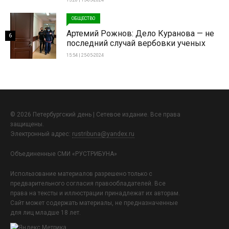
ОБЩЕСТВО
Артемий Рожнов: Дело Куранова — не
6
последний случай вербовки ученых
15:54 | 25-05-2024
© 2026 Петербургский день | Сетевое издание. Все права
защищены.
Электронный адрес:
rustribuna@yandex.ru
Объединенные СМИ «РУСТРИБУНА»
Использование материалов разрешено только с
предварительного согласия правообладателей. Все
права на тексты и иллюстрации принадлежат их авторам.
Сайт может содержать материалы, не предназначенные
для лиц младше 18 лет.