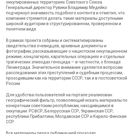
оккупированных территориях Советского Союза.
Генеральный директор Рувики Владимир Медейко
подчеркнул значимость подобного контента и отметил, что
компания стремится делать такие материалы доступными
широкой аудитории в структурированном, проверенном и
понятном виде.
В рамках проекта собраны и систематизированы
свидетельства очевидцев, архивные документы и
фотографии, рассказывающие о нацистском оккупационном
режиме, концлагерях, карательных операциях и отдельных
трагических эпизодах геноцида — в частности, о блокаде
Ленинграда. Значительное внимание уделяется вопросам
расследования этих преступлений и судебным процессам,
проходившим как на территории СССР, так и в постсоветской
России.
Для удобства пользователей на портале реализован
географический фильтр, позволяющий искать материалы по
конкретным советским республикам, находившимся в
оккупации: РСФСР, Белорусская ССР, Украинская ССР,
республики Прибалтики, Молдавская ССР и Карело-Финская
ССР.
Все материалы перед публикацией проходят