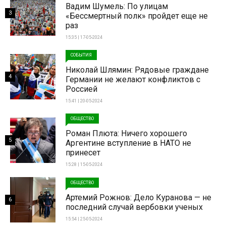
Вадим Шумель: По улицам
3
«Бессмертный полк» пройдет еще не
раз
15:35 | 17-05-2024
СОБЫТИЯ
Николай Шлямин: Рядовые граждане
4
Германии не желают конфликтов с
Россией
15:41 | 20-05-2024
ОБЩЕСТВО
Роман Плюта: Ничего хорошего
5
Аргентине вступление в НАТО не
принесет
15:28 | 15-05-2024
ОБЩЕСТВО
Артемий Рожнов: Дело Куранова — не
6
последний случай вербовки ученых
15:54 | 25-05-2024