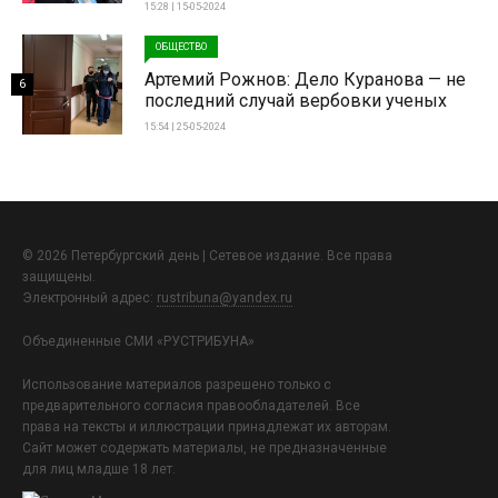
15:28 | 15-05-2024
ОБЩЕСТВО
Артемий Рожнов: Дело Куранова — не
6
последний случай вербовки ученых
15:54 | 25-05-2024
© 2026 Петербургский день | Сетевое издание. Все права
защищены.
Электронный адрес:
rustribuna@yandex.ru
Объединенные СМИ «РУСТРИБУНА»
Использование материалов разрешено только с
предварительного согласия правообладателей. Все
права на тексты и иллюстрации принадлежат их авторам.
Сайт может содержать материалы, не предназначенные
для лиц младше 18 лет.