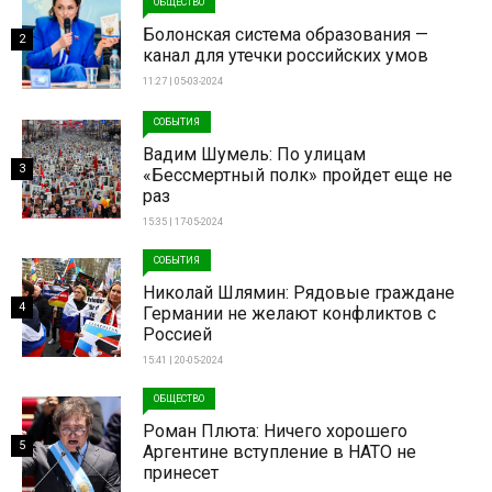
ОБЩЕСТВО
Болонская система образования —
2
канал для утечки российских умов
11:27 | 05-03-2024
СОБЫТИЯ
Вадим Шумель: По улицам
3
«Бессмертный полк» пройдет еще не
раз
15:35 | 17-05-2024
СОБЫТИЯ
Николай Шлямин: Рядовые граждане
4
Германии не желают конфликтов с
Россией
15:41 | 20-05-2024
ОБЩЕСТВО
Роман Плюта: Ничего хорошего
5
Аргентине вступление в НАТО не
принесет