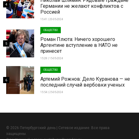
Николай Шлямин: Рядовые граждане
4
Германии не желают конфликтов с
Россией
15:41 | 20-05-2024
ОБЩЕСТВО
Роман Плюта: Ничего хорошего
5
Аргентине вступление в НАТО не
принесет
15:28 | 15-05-2024
ОБЩЕСТВО
Артемий Рожнов: Дело Куранова — не
6
последний случай вербовки ученых
15:54 | 25-05-2024
© 2026 Петербургский день | Сетевое издание. Все права
защищены.