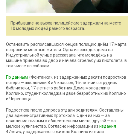
Прибывшие на вызов полицейские задержали на месте
10 молодых людей разного возраста.
Остановить распоясавшихся юнцов полицию днём 17 марта
попросили местные жители. Одна из соседок дома на
Индустриальной улице рассказала, что молодёжь на
машине приехала во двор и начала стрельбу из пистолета, в
том числе по собакам.
По данным
«Фонтанки», из задержанных десяти подростков
пятеро — школьники 8 и 9 классов, 16-летний сотрудник
библиотеки, 17-летнего работник Дома молодежи в
Колпино, студент колледжа и двое безработных из Колпино
и Череповца.
Подростков после допроса отдали родителям. Составлены
два административных протокола. Один из них — за
появление пьяным в общественном месте, другой — за
мелкое хулиганство. Согласно информации из
издания
47news, у задержанного жителя Колпино изъяли