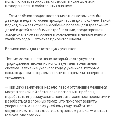
появляются тревожность, страх быть хуже других и
неуверенность в собственных знаниях.
— Если ребёнок продолжает заниматься летом хотя бы
дважды в неделю, осень проходит гораздо спокойнее. Такой
подход снижает стресс и особенно полезен для тревожных
детей и детей с особыми потребностями, предотвращая
эмоциональное выгорание и осложнения в начале нового
учебного года, — отмечает директор школы.
Возможности для «отстающих» учеников
Летние месяцы — это шанс, который часто упускает
традиционная школа, но использует альтернативная
система. В течение учебного года у учеников, которым
сложно даётся программа, почти нет времени наверстать
упущенное.
— При двух занятиях в неделю летом отстающие учащиеся
могут в спокойной обстановке восполнить пробелы,
поработать индивидуально, поиграть, заняться проектами и
разобраться в сложных темах. Это помогает вернуть
уверенность и к новому учебному году прийти не с
ощущением, что ты «хвост», а с чувством успеха, — считает
Мануев-Масловский.