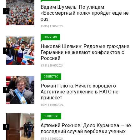
Вадим Шумель: По улицам
3
«Бессмертный полк» пройдет еще не
раз
15:35 | 17-05-2024
СОБЫТИЯ
Николай Шлямин: Рядовые граждане
4
Германии не желают конфликтов с
Россией
15:41 | 20-05-2024
ОБЩЕСТВО
Роман Плюта: Ничего хорошего
5
Аргентине вступление в НАТО не
принесет
15:28 | 15-05-2024
ОБЩЕСТВО
Артемий Рожнов: Дело Куранова — не
6
последний случай вербовки ученых
15:54 | 25-05-2024