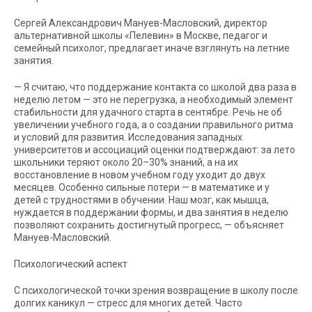
Сергей Александрович Мануев-Масловский, директор
альтернативной школы «Пелевин» в Москве, педагог и
семейный психолог, предлагает иначе взглянуть на летние
занятия.
— Я считаю, что поддержание контакта со школой два раза в
неделю летом — это не перегрузка, а необходимый элемент
стабильности для удачного старта в сентябре. Речь не об
увеличении учебного года, а о создании правильного ритма
и условий для развития. Исследования западных
университетов и ассоциаций оценки подтверждают: за лето
школьники теряют около 20–30% знаний, а на их
восстановление в новом учебном году уходит до двух
месяцев. Особенно сильные потери — в математике и у
детей с трудностями в обучении. Наш мозг, как мышца,
нуждается в поддержании формы, и два занятия в неделю
позволяют сохранить достигнутый прогресс, — объясняет
Мануев-Масловский.
Психологический аспект
С психологической точки зрения возвращение в школу после
долгих каникул — стресс для многих детей. Часто