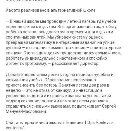
Как это реализовано в альтернативной школе
— В нашей школе мы проводим летний лагерь, где учёба
переплетается с отдыхом. Всё организовано так, чтобы у
ребёнка оставалось достаточно времени для отдыха и
спонтанных занятий. Мы убираем систему оценок,
превращая математику в интересные задания на улице,
русский — в создание комиксов, а чтение — в литературные
пикники. Отстающим детям предоставляется возможность
работать индивидуально с наставником и спокойно
догонять программу, — рассказывает директор.
Давайте перестанем делить год на периоды «учёбы» и
«ожидания учёбы». Образование невозможно
приостановить без потерь. Занятия летом два раза в
неделю — это не отказ от каникул, а инвестиция в
уверенность детей и их равные шансы на успех. Такой
подход сохраняет знания и помогает всем ученикам
справляться с новыми вызовами, подытоживает Сергей
Мануев-Масловский.
Сайт альтернативной школы «Пелевин»: https://pelevin-
center.ru/