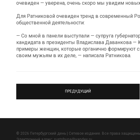
очевиден — уверена, очень скоро мы увидим новых
⠀
Для Ратниковой очевиден тренд в современный Ро
общественной деятельности:
⠀
— Со мной в панели выступали — супруга губернато
кандидата в президенты Владислава Даванкова — 
примеры женщин, которые органично формируют с
своим мужьям в их деле, — написала Ратникова.
ПРЕДУДУЩИЙ
© 2026 Петербургский день | Сетевое издание. Все права защищены
Электронный адрес:
rustribuna@yandex.ru