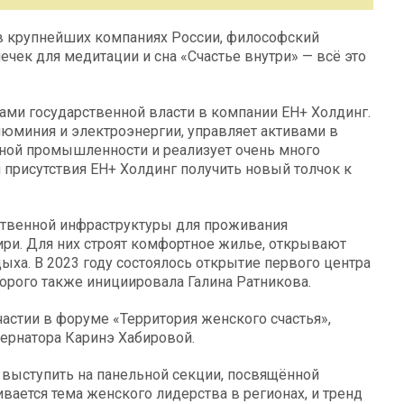
 в крупнейших компаниях России, философский
чек для медитации и сна «Счастье внутри» — всё это
нами государственной власти в компании ЕН+ Холдинг.
юминия и электроэнергии, управляет активами в
дной промышленности и реализует очень много
присутствия ЕН+ Холдинг получить новый толчок к
ественной инфраструктуры для проживания
ири. Для них строят комфортное жилье, открывают
ха. В 2023 году состоялось открытие первого центра
орого также инициировала Галина Ратникова.
астии в форуме «Территория женского счастья»,
бернатора Каринэ Хабировой.
 выступить на панельной секции, посвящённой
ается тема женского лидерства в регионах, и тренд