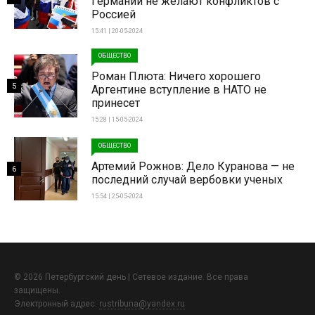
Германии не желают конфликтов с
Россией
15:41 | 20-05-2024
ОБЩЕСТВО
Роман Плюта: Ничего хорошего
5
Аргентине вступление в НАТО не
принесет
15:28 | 15-05-2024
ОБЩЕСТВО
Артемий Рожнов: Дело Куранова — не
6
последний случай вербовки ученых
15:54 | 25-05-2024
© 2026 Петербургский день | Сетевое издание. Все права
защищены.
Электронный адрес:
rustribuna@yandex.ru