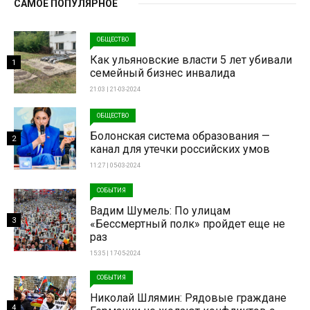
САМОЕ ПОПУЛЯРНОЕ
ОБЩЕСТВО
Как ульяновские власти 5 лет убивали
1
семейный бизнес инвалида
21:03 | 21-03-2024
ОБЩЕСТВО
Болонская система образования —
2
канал для утечки российских умов
11:27 | 05-03-2024
СОБЫТИЯ
Вадим Шумель: По улицам
3
«Бессмертный полк» пройдет еще не
раз
15:35 | 17-05-2024
СОБЫТИЯ
Николай Шлямин: Рядовые граждане
4