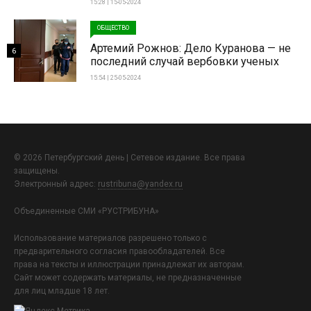
15:28 | 15-05-2024
ОБЩЕСТВО
Артемий Рожнов: Дело Куранова — не
6
последний случай вербовки ученых
15:54 | 25-05-2024
© 2026 Петербургский день | Сетевое издание. Все права
защищены.
Электронный адрес:
rustribuna@yandex.ru
Объединенные СМИ «РУСТРИБУНА»
Использование материалов разрешено только с
предварительного согласия правообладателей. Все
права на тексты и иллюстрации принадлежат их авторам.
Сайт может содержать материалы, не предназначенные
для лиц младше 18 лет.