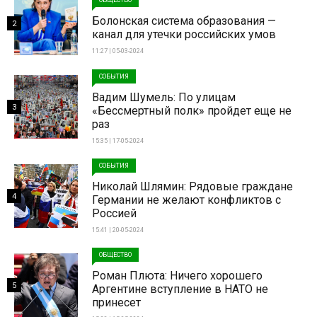
Болонская система образования —
2
канал для утечки российских умов
11:27 | 05-03-2024
СОБЫТИЯ
Вадим Шумель: По улицам
3
«Бессмертный полк» пройдет еще не
раз
15:35 | 17-05-2024
СОБЫТИЯ
Николай Шлямин: Рядовые граждане
4
Германии не желают конфликтов с
Россией
15:41 | 20-05-2024
ОБЩЕСТВО
Роман Плюта: Ничего хорошего
5
Аргентине вступление в НАТО не
принесет