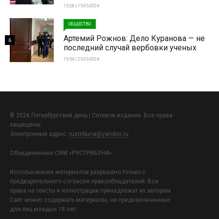
15:28 | 15-05-2024
ОБЩЕСТВО
Артемий Рожнов: Дело Куранова — не
6
последний случай вербовки ученых
15:54 | 25-05-2024
© 2026 Петербургский день | Сетевое издание. Все права
защищены.
Электронный адрес:
rustribuna@yandex.ru
Объединенные СМИ «РУСТРИБУНА»
Использование материалов разрешено только с
предварительного согласия правообладателей. Все
права на тексты и иллюстрации принадлежат их авторам.
Сайт может содержать материалы, не предназначенные
для лиц младше 18 лет.