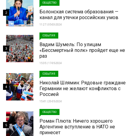
ОБЩЕСТВО
Болонская система образования —
2
канал для утечки российских умов
11:27 | 05-03-2024
СОБЫТИЯ
Вадим Шумель: По улицам
3
«Бессмертный полк» пройдет еще не
раз
15:35 | 17-05-2024
СОБЫТИЯ
Николай Шлямин: Рядовые граждане
4
Германии не желают конфликтов с
Россией
15:41 | 20-05-2024
ОБЩЕСТВО
Роман Плюта: Ничего хорошего
5
Аргентине вступление в НАТО не
принесет