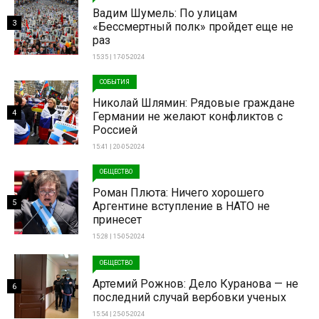
Вадим Шумель: По улицам
3
«Бессмертный полк» пройдет еще не
раз
15:35 | 17-05-2024
СОБЫТИЯ
Николай Шлямин: Рядовые граждане
4
Германии не желают конфликтов с
Россией
15:41 | 20-05-2024
ОБЩЕСТВО
Роман Плюта: Ничего хорошего
5
Аргентине вступление в НАТО не
принесет
15:28 | 15-05-2024
ОБЩЕСТВО
Артемий Рожнов: Дело Куранова — не
6
последний случай вербовки ученых
15:54 | 25-05-2024