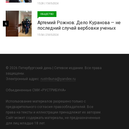
15:28 | 15-05-2024
ОБЩЕСТВО
Артемий Рожнов: Дело Куранова — не
6
последний случай вербовки ученых
15:54 | 25-05-2024
© 2026 Петербургский день | Сетевое издание. Все права
защищены.
Электронный адрес:
rustribuna@yandex.ru
Объединенные СМИ «РУСТРИБУНА»
Использование материалов разрешено только с
предварительного согласия правообладателей. Все
права на тексты и иллюстрации принадлежат их авторам.
Сайт может содержать материалы, не предназначенные
для лиц младше 18 лет.