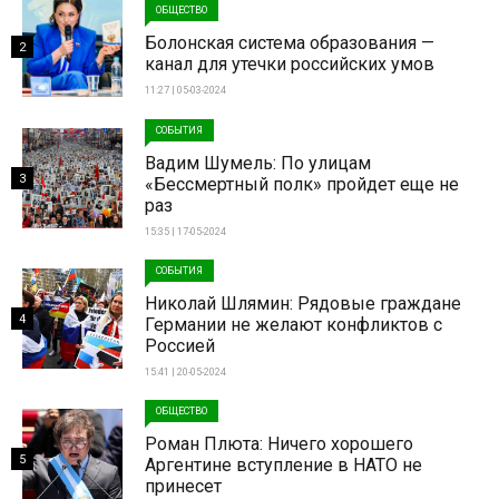
ОБЩЕСТВО
Болонская система образования —
2
канал для утечки российских умов
11:27 | 05-03-2024
СОБЫТИЯ
Вадим Шумель: По улицам
3
«Бессмертный полк» пройдет еще не
раз
15:35 | 17-05-2024
СОБЫТИЯ
Николай Шлямин: Рядовые граждане
4
Германии не желают конфликтов с
Россией
15:41 | 20-05-2024
ОБЩЕСТВО
Роман Плюта: Ничего хорошего
5
Аргентине вступление в НАТО не
принесет