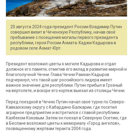
20 августа 2024 года президент России Владимир Путин
совершил визит в Чеченскую Республику, начав своё
пребывание с посещения могилы первого президента
республики, героя России Ахмата-Хаджи Кадырова в
родовом селе Ахмат-Юрт.
Президент возложил цветы к могиле Кадырова и отдал
должное его памяти, отметив его вклад в развитие мирной и
благополучной Чечни. Глава Чечни Рамзан Кадыров
подчеркнул, что такой шаг российского лидера имеет
важное значение для республики. Путин прибыл в Грозный
на вертолете, и вскоре его кортеж выехал из столицы Чечни.
Перед поездкой в Чечню Путин начал своё турне по Северо-
Кавказскому округу с Кабардино-Балкарии, где посетил
аграрное предприятие и встретился с главой республики
Казбеком Коковым. Затем он поехал в Северную Осетию, где
в Беслане возложил цветы к мемориалу «Город ангелов»,
посвященному жертвам теракта 2004 года.