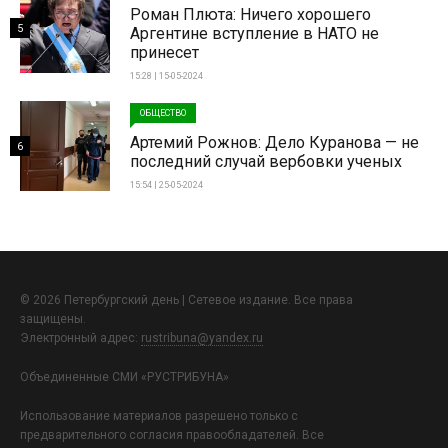
Роман Плюта: Ничего хорошего
5
Аргентине вступление в НАТО не
принесет
15:28 | 15-05-2024
ОБЩЕСТВО
Артемий Рожнов: Дело Куранова — не
6
последний случай вербовки ученых
15:54 | 25-05-2024
© 2026 Петербургский день | Сетевое издание. Все права
защищены.
Электронный адрес:
rustribuna@yandex.ru
Объединенные СМИ «РУСТРИБУНА»
Использование материалов разрешено только с
предварительного согласия правообладателей. Все