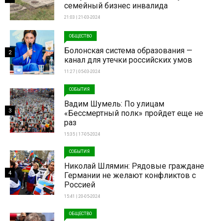
семейный бизнес инвалида
21:03 | 21-03-2024
ОБЩЕСТВО
Болонская система образования —
2
канал для утечки российских умов
11:27 | 05-03-2024
СОБЫТИЯ
Вадим Шумель: По улицам
3
«Бессмертный полк» пройдет еще не
раз
15:35 | 17-05-2024
СОБЫТИЯ
Николай Шлямин: Рядовые граждане
4
Германии не желают конфликтов с
Россией
15:41 | 20-05-2024
ОБЩЕСТВО