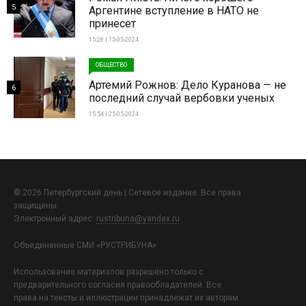
5
Аргентине вступление в НАТО не
принесет
15:28 | 15-05-2024
ОБЩЕСТВО
Артемий Рожнов: Дело Куранова — не
6
последний случай вербовки ученых
15:54 | 25-05-2024
© 2026 Петербургский день | Сетевое издание. Все права
защищены.
Электронный адрес:
rustribuna@yandex.ru
Объединенные СМИ «РУСТРИБУНА»
Использование материалов разрешено только с
предварительного согласия правообладателей. Все
права на тексты и иллюстрации принадлежат их авторам.