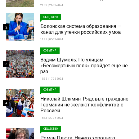
21:03 | 21-03-2024
ОБЩЕСТВО
Болонская система образования —
2
канал для утечки российских умов
11:27 | 05-03-2024
СОБЫТИЯ
Вадим Шумель: По улицам
3
«Бессмертный полк» пройдет еще не
раз
15:35 | 17-05-2024
СОБЫТИЯ
Николай Шлямин: Рядовые граждане
4
Германии не желают конфликтов с
Россией
15:41 | 20-05-2024
ОБЩЕСТВО
Роман Плюта: Ничего хорошего