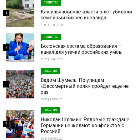
ОБЩЕСТВО
Как ульяновские власти 5 лет убивали
1
семейный бизнес инвалида
21:03 | 21-03-2024
ОБЩЕСТВО
Болонская система образования —
2
канал для утечки российских умов
11:27 | 05-03-2024
СОБЫТИЯ
Вадим Шумель: По улицам
3
«Бессмертный полк» пройдет еще не
раз
15:35 | 17-05-2024
СОБЫТИЯ
Николай Шлямин: Рядовые граждане
4
Германии не желают конфликтов с
Россией
15:41 | 20-05-2024