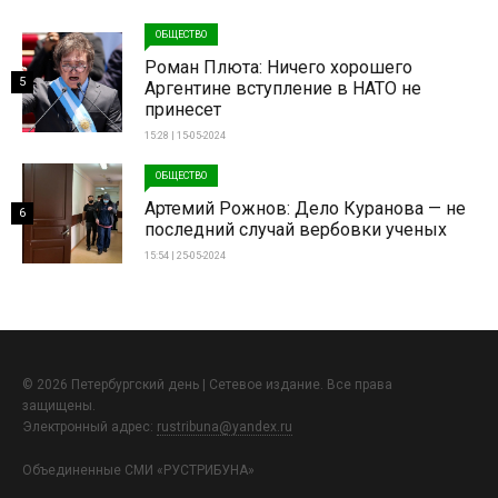
ОБЩЕСТВО
Роман Плюта: Ничего хорошего
5
Аргентине вступление в НАТО не
принесет
15:28 | 15-05-2024
ОБЩЕСТВО
Артемий Рожнов: Дело Куранова — не
6
последний случай вербовки ученых
15:54 | 25-05-2024
© 2026 Петербургский день | Сетевое издание. Все права
защищены.
Электронный адрес:
rustribuna@yandex.ru
Объединенные СМИ «РУСТРИБУНА»