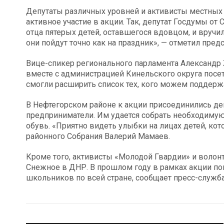
Депутаты различных уровней и активисты местных
активное участие в акции. Так, депутат Госдумы о
отца пятерых детей, оставшегося вдовцом, и вручи
они пойдут точно как на праздник», — отметил пре
Вице-спикер регионального парламента Александр 
вместе с администрацией Кинельского округа посе
смогли расширить список тех, кого можем поддерж
В Нефтегорском районе к акции присоединились де
предприниматели. Им удается собрать необходимую
обувь. «Приятно видеть улыбки на лицах детей, ко
районного Собрания Валерий Мамаев.
Кроме того, активисты «Молодой Гвардии» и волон
Снежное в ДНР. В прошлом году в рамках акции по
школьников по всей стране, сообщает пресс-служба