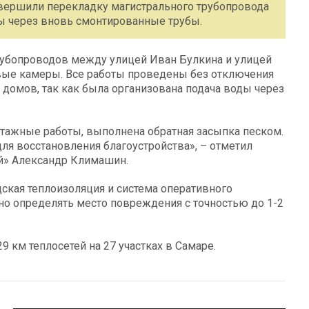
вершили перекладку магистрального трубопровода
ды через вновь смонтированные трубы.
рубопроводов между улицей Иван Булкина и улицей
вые камеры. Все работы проведены без отключения
домов, так как была организована подача воды через
ажные работы, выполнена обратная засыпка песком.
ля восстановления благоустройства», – отметил
ей» Александр Климашин.
ская теплоизоляция и система оперативного
чно определять место повреждения с точностью до 1-2
9 км теплосетей на 27 участках в Самаре.