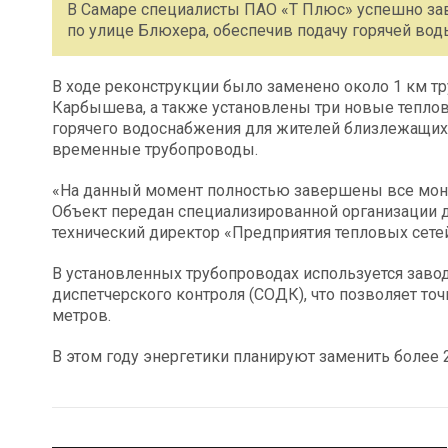
В Самаре специалисты ПАО «Т Плюс» успешно за
по улице Блюхера, обеспечив подачу горячей во
В ходе реконструкции было заменено около 1 км т
Карбышева, а также установлены три новые тепло
горячего водоснабжения для жителей близлежащих 
временные трубопроводы.
«На данный момент полностью завершены все монт
Объект передан специализированной организации д
технический директор «Предприятия тепловых сет
В установленных трубопроводах используется завод
диспетчерского контроля (СОДК), что позволяет то
метров.
В этом году энергетики планируют заменить более 2