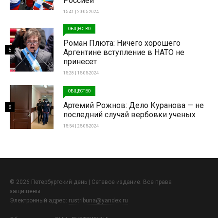
Россией
15:41 | 20-05-2024
ОБЩЕСТВО
Роман Плюта: Ничего хорошего
5
Аргентине вступление в НАТО не
принесет
15:28 | 15-05-2024
ОБЩЕСТВО
Артемий Рожнов: Дело Куранова — не
6
последний случай вербовки ученых
15:54 | 25-05-2024
© 2026 Петербургский день | Сетевое издание. Все права
защищены.
Электронный адрес:
rustribuna@yandex.ru