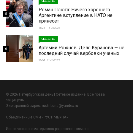
ОБЩЕСТВО
Роман Плюта: Ничего хорошего
5
Аргентине вступление в НАТО не
принесет
15:28 | 15-05-2024
ОБЩЕСТВО
Артемий Рожнов: Дело Куранова — не
6
последний случай вербовки ученых
15:54 | 25-05-2024
© 2026 Петербургский день | Сетевое издание. Все права
защищены.
Электронный адрес:
rustribuna@yandex.ru
Объединенные СМИ «РУСТРИБУНА»
Использование материалов разрешено только с