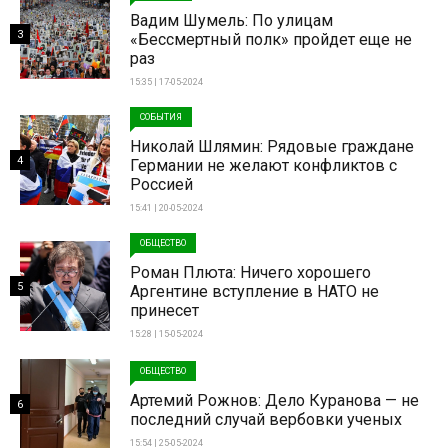
Вадим Шумель: По улицам
3
«Бессмертный полк» пройдет еще не
раз
15:35 | 17-05-2024
СОБЫТИЯ
Николай Шлямин: Рядовые граждане
4
Германии не желают конфликтов с
Россией
15:41 | 20-05-2024
ОБЩЕСТВО
Роман Плюта: Ничего хорошего
5
Аргентине вступление в НАТО не
принесет
15:28 | 15-05-2024
ОБЩЕСТВО
Артемий Рожнов: Дело Куранова — не
6
последний случай вербовки ученых
15:54 | 25-05-2024