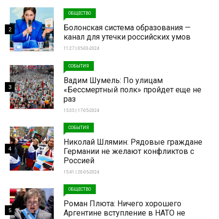
ОБЩЕСТВО
Болонская система образования —
2
канал для утечки российских умов
11:27 | 05-03-2024
СОБЫТИЯ
Вадим Шумель: По улицам
3
«Бессмертный полк» пройдет еще не
раз
15:35 | 17-05-2024
СОБЫТИЯ
Николай Шлямин: Рядовые граждане
4
Германии не желают конфликтов с
Россией
15:41 | 20-05-2024
ОБЩЕСТВО
Роман Плюта: Ничего хорошего
5
Аргентине вступление в НАТО не