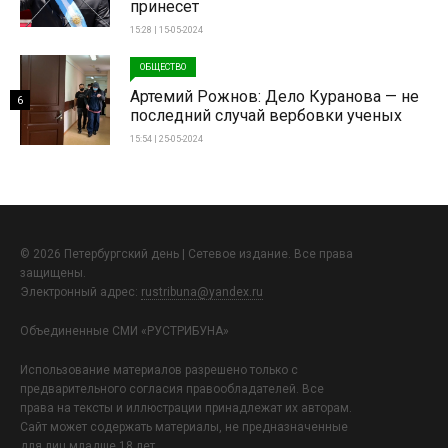
принесет
15:28 | 15-05-2024
ОБЩЕСТВО
Артемий Рожнов: Дело Куранова — не
6
последний случай вербовки ученых
15:54 | 25-05-2024
© 2026 Петербургский день | Сетевое издание. Все права
защищены.
Электронный адрес:
rustribuna@yandex.ru
Объединенные СМИ «РУСТРИБУНА»
Использование материалов разрешено только с
предварительного согласия правообладателей. Все
права на тексты и иллюстрации принадлежат их авторам.
Сайт может содержать материалы, не предназначенные
для лиц младше 18 лет.