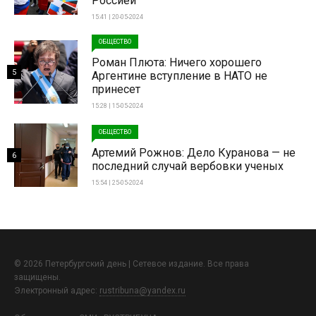
Россией
15:41 | 20-05-2024
ОБЩЕСТВО
Роман Плюта: Ничего хорошего
5
Аргентине вступление в НАТО не
принесет
15:28 | 15-05-2024
ОБЩЕСТВО
Артемий Рожнов: Дело Куранова — не
6
последний случай вербовки ученых
15:54 | 25-05-2024
© 2026 Петербургский день | Сетевое издание. Все права
защищены.
Электронный адрес:
rustribuna@yandex.ru