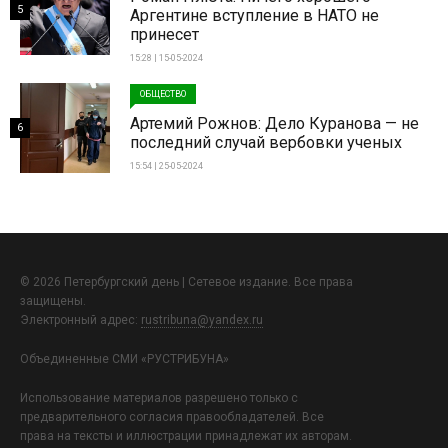
5
Аргентине вступление в НАТО не
принесет
15:28 | 15-05-2024
ОБЩЕСТВО
Артемий Рожнов: Дело Куранова — не
6
последний случай вербовки ученых
15:54 | 25-05-2024
© 2026 Петербургский день | Сетевое издание. Все права
защищены.
Электронный адрес:
rustribuna@yandex.ru
Объединенные СМИ «РУСТРИБУНА»
Использование материалов разрешено только с
предварительного согласия правообладателей. Все
права на тексты и иллюстрации принадлежат их авторам.