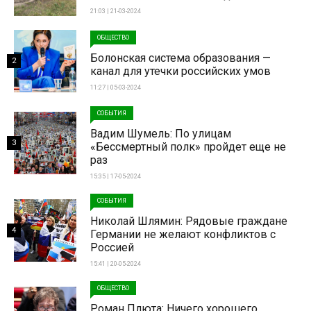
21:03 | 21-03-2024
ОБЩЕСТВО
Болонская система образования —
2
канал для утечки российских умов
11:27 | 05-03-2024
СОБЫТИЯ
Вадим Шумель: По улицам
3
«Бессмертный полк» пройдет еще не
раз
15:35 | 17-05-2024
СОБЫТИЯ
Николай Шлямин: Рядовые граждане
4
Германии не желают конфликтов с
Россией
15:41 | 20-05-2024
ОБЩЕСТВО
Роман Плюта: Ничего хорошего