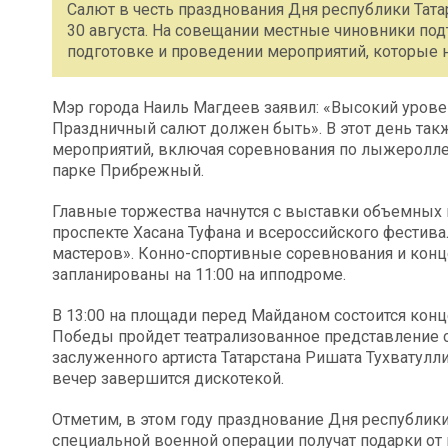
Салют в честь празднования Дня республики Тата
30 августа. На совещании местные чиновники под
подготовке и проведении мероприятий, которые на
Мэр города Наиль Магдеев заявил: «Высокий уровен
Праздничный салют должен быть». В этот день так
мероприятий, включая соревнования по лыжероллер
парке Прибрежный.
Главные торжества начнутся с выставки объемных
проспекте Хасана Туфана и всероссийского фести
мастеров». Конно-спортивные соревнования и конце
запланированы на 11:00 на ипподроме.
В 13:00 на площади перед Майданом состоится конце
Победы пройдет театрализованное представление с
заслуженного артиста Татарстана Ришата Тухватулл
вечер завершится дискотекой.
Отметим, в этом году празднование Дня республики
специальной военной операции получат подарки от 