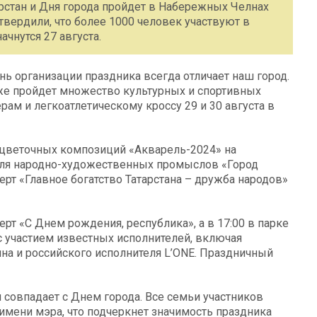
рстан и Дня города пройдет в Набережных Челнах
твердили, что более 1000 человек участвуют в
чнутся 27 августа.
ь организации праздника всегда отличает наш город.
же пройдет множество культурных и спортивных
ам и легкоатлетическому кроссу 29 и 30 августа в
 цветочных композиций «Акварель-2024» на
валя народно-художественных промыслов «Город
рт «Главное богатство Татарстана – дружба народов»
рт «С Днем рождения, республика», а в 17:00 в парке
 участием известных исполнителей, включая
ина и российского исполнителя L’ONE. Праздничный
 совпадает с Днем города. Все семьи участников
имени мэра, что подчеркнет значимость праздника