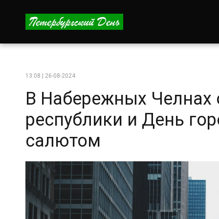
13:08 | 26-08-2024
В Набережных Челнах 
республики и День го
салютом