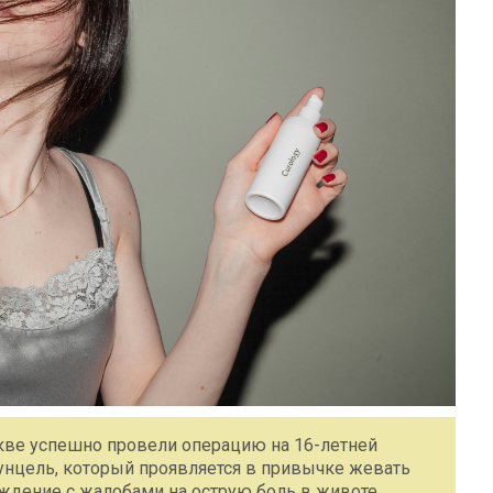
кве успешно провели операцию на 16-летней
унцель, который проявляется в привычке жевать
ждение с жалобами на острую боль в животе,