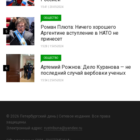
15:41 | 20-05-2024
ОБЩЕСТВО
Роман Плюта: Ничего хорошего
5
Аргентине вступление в НАТО не
принесет
15:28 | 15-05-2024
ОБЩЕСТВО
Артемий Рожнов: Дело Куранова — не
6
последний случай вербовки ученых
15:54 | 25-05-2024
© 2026 Петербургский день | Сетевое издание. Все права
защищены.
Электронный адрес:
rustribuna@yandex.ru