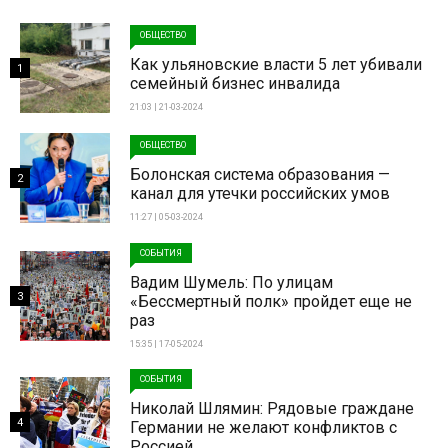
ОБЩЕСТВО
Как ульяновские власти 5 лет убивали
1
семейный бизнес инвалида
21:03 | 21-03-2024
ОБЩЕСТВО
Болонская система образования —
2
канал для утечки российских умов
11:27 | 05-03-2024
СОБЫТИЯ
Вадим Шумель: По улицам
3
«Бессмертный полк» пройдет еще не
раз
15:35 | 17-05-2024
СОБЫТИЯ
Николай Шлямин: Рядовые граждане
4
Германии не желают конфликтов с
Россией