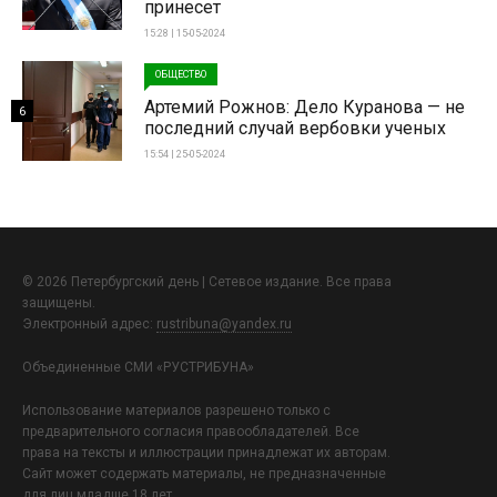
принесет
15:28 | 15-05-2024
ОБЩЕСТВО
Артемий Рожнов: Дело Куранова — не
6
последний случай вербовки ученых
15:54 | 25-05-2024
© 2026 Петербургский день | Сетевое издание. Все права
защищены.
Электронный адрес:
rustribuna@yandex.ru
Объединенные СМИ «РУСТРИБУНА»
Использование материалов разрешено только с
предварительного согласия правообладателей. Все
права на тексты и иллюстрации принадлежат их авторам.
Сайт может содержать материалы, не предназначенные
для лиц младше 18 лет.