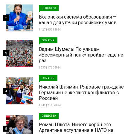
ОБЩЕСТВО
Болонская система образования —
2
канал для утечки российских умов
11:27 | 05-03-2024
СОБЫТИЯ
Вадим Шумель: По улицам
3
«Бессмертный полк» пройдет еще не
раз
15:35 | 17-05-2024
СОБЫТИЯ
Николай Шлямин: Рядовые граждане
4
Германии не желают конфликтов с
Россией
15:41 | 20-05-2024
ОБЩЕСТВО
Роман Плюта: Ничего хорошего
5
Аргентине вступление в НАТО не