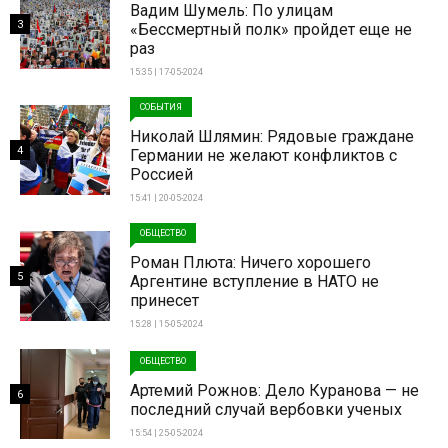
Вадим Шумель: По улицам
3
«Бессмертный полк» пройдет еще не
раз
15:35 | 17-05-2024
СОБЫТИЯ
Николай Шлямин: Рядовые граждане
4
Германии не желают конфликтов с
Россией
15:41 | 20-05-2024
ОБЩЕСТВО
Роман Плюта: Ничего хорошего
5
Аргентине вступление в НАТО не
принесет
15:28 | 15-05-2024
ОБЩЕСТВО
Артемий Рожнов: Дело Куранова — не
6
последний случай вербовки ученых
15:54 | 25-05-2024