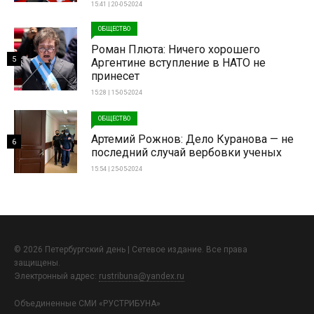
15:41 | 20-05-2024
ОБЩЕСТВО
Роман Плюта: Ничего хорошего
5
Аргентине вступление в НАТО не
принесет
15:28 | 15-05-2024
ОБЩЕСТВО
Артемий Рожнов: Дело Куранова — не
6
последний случай вербовки ученых
15:54 | 25-05-2024
© 2026 Петербургский день | Сетевое издание. Все права
защищены.
Электронный адрес:
rustribuna@yandex.ru
Объединенные СМИ «РУСТРИБУНА»