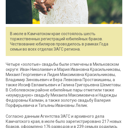
В июле в Камчатском крае состоялось шесть
торжественных регистраций юбилейных браков.
Чествование юбиляров проводилось в рамках Года
семьи во всех отделах ЗАГС региона.
Четыре «золотые» свадьбы были отмечены в Мильковском
округе: Иван Николаевич и Мария Ивановна Красильниковы,
Михаил Георгиевич и Лидия Максимовна Красильниковы,
Владимир Зиновьевич и Вера Левковна Простакишины, а
также Иосиф Евлампьевич и Галина Григорьевна Шеметовы.
В Соболевском районе юбилейные пары отметили также
«изумрудную» свадьбу Михаила Максимовича и Надежды
Федоровны Калман, а также золотую свадьбу Валерия
Порфирьевича и Татьяны Ивановны Лелик.
Согласно данным Агентства ЗАГС и архивного дела
Камчатского края, в июле было зарегистрировано 217 новых
браков, оформлено 176 разводов и в 239 семьях родились