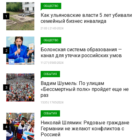
ОБЩЕСТВО
Как ульяновские власти 5 лет убивали
1
семейный бизнес инвалида
21:03 | 21-03-2024
ОБЩЕСТВО
Болонская система образования —
2
канал для утечки российских умов
11:27 | 05-03-2024
СОБЫТИЯ
Вадим Шумель: По улицам
3
«Бессмертный полк» пройдет еще не
раз
15:35 | 17-05-2024
СОБЫТИЯ
Николай Шлямин: Рядовые граждане
4
Германии не желают конфликтов с
Россией