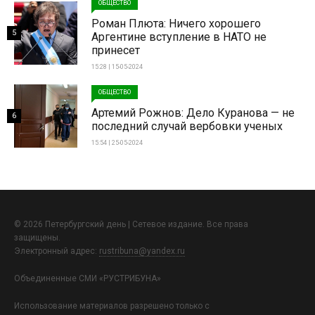
ОБЩЕСТВО
Роман Плюта: Ничего хорошего
5
Аргентине вступление в НАТО не
принесет
15:28 | 15-05-2024
ОБЩЕСТВО
Артемий Рожнов: Дело Куранова — не
6
последний случай вербовки ученых
15:54 | 25-05-2024
© 2026 Петербургский день | Сетевое издание. Все права
защищены.
Электронный адрес:
rustribuna@yandex.ru
Объединенные СМИ «РУСТРИБУНА»
Использование материалов разрешено только с