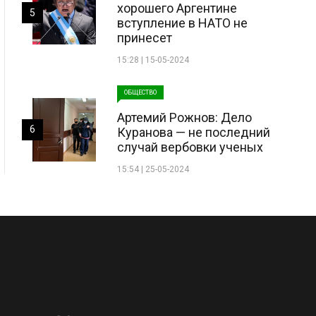
хорошего Аргентине
5
вступление в НАТО не
принесет
15:28 | 15-05-2024
ОБЩЕСТВО
Артемий Рожнов: Дело
6
Куранова — не последний
случай вербовки ученых
15:54 | 25-05-2024