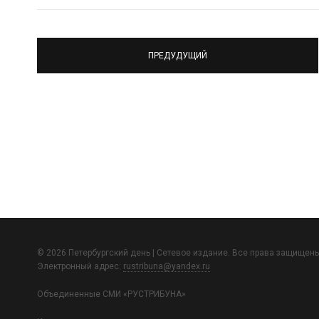
ПРЕДУДУЩИЙ
© 2026 Петербургский день | Сетевое издание. Все права защищены
Электронный адрес:
rustribuna@yandex.ru
Объединенные СМИ «РУСТРИБУНА»