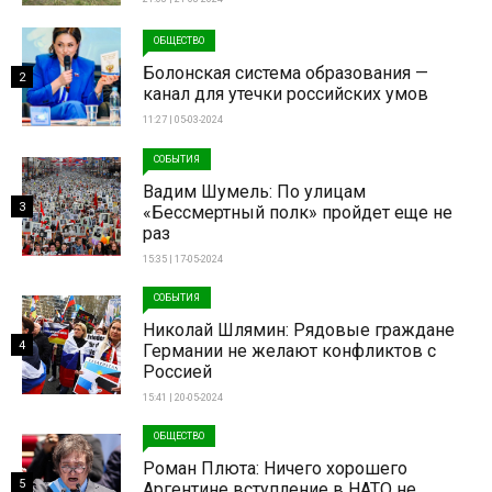
ОБЩЕСТВО
Болонская система образования —
2
канал для утечки российских умов
11:27 | 05-03-2024
СОБЫТИЯ
Вадим Шумель: По улицам
3
«Бессмертный полк» пройдет еще не
раз
15:35 | 17-05-2024
СОБЫТИЯ
Николай Шлямин: Рядовые граждане
4
Германии не желают конфликтов с
Россией
15:41 | 20-05-2024
ОБЩЕСТВО
Роман Плюта: Ничего хорошего
5
Аргентине вступление в НАТО не