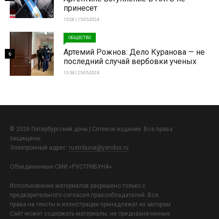
принесет
15:28 | 15-05-2024
ОБЩЕСТВО
Артемий Рожнов: Дело Куранова — не
6
последний случай вербовки ученых
15:54 | 25-05-2024
© 2026 Петербургский день | Сетевое издание. Все права
защищены.
Электронный адрес:
rustribuna@yandex.ru
Объединенные СМИ «РУСТРИБУНА»
Использование материалов разрешено только с
предварительного согласия правообладателей. Все
права на тексты и иллюстрации принадлежат их авторам.
Сайт может содержать материалы, не предназначенные