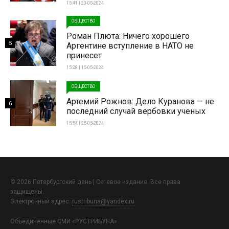
15:41 | 20-05-2024
ОБЩЕСТВО
Роман Плюта: Ничего хорошего
5
Аргентине вступление в НАТО не
принесет
15:28 | 15-05-2024
ОБЩЕСТВО
Артемий Рожнов: Дело Куранова — не
6
последний случай вербовки ученых
15:54 | 25-05-2024
© 2026 Петербургский день | Сетевое издание. Все права
защищены.
Электронный адрес:
rustribuna@yandex.ru
Объединенные СМИ «РУСТРИБУНА»