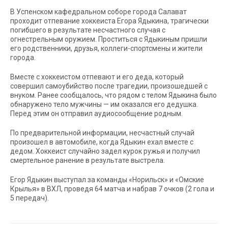
В Успенском кафедральном соборе города Салават
проходит отпевание хоккеиста Егора Ядыкина, трагически
погибшего в результате несчастного случая с
огнестрельным оружием. Проститься с Ядыкиным пришли
его родственники, друзья, коллеги-спортсмены и жители
города.
Вместе с хоккеистом отпевают и его деда, который
совершил самоубийство после трагедии, произошедшей с
внуком. Ранее сообщалось, что рядом с телом Ядыкина было
обнаружено тело мужчины — им оказался его дедушка.
Перед этим он отправил аудиосообщение родным.
По предварительной информации, несчастный случай
произошел в автомобиле, когда Ядыкин ехал вместе с
дедом. Хоккеист случайно задел курок ружья и получил
смертельное ранение в результате выстрела.
Егор Ядыкин выступал за команды «Норильск» и «Омские
Крылья» в ВХЛ, проведя 64 матча и набрав 7 очков (2 гола и
5 передач).