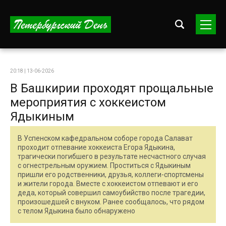
20:18 | 13-06-2026
В Башкирии проходят прощальные
мероприятия с хоккеистом
Ядыкиным
В Успенском кафедральном соборе города Салават
проходит отпевание хоккеиста Егора Ядыкина,
трагически погибшего в результате несчастного случая
с огнестрельным оружием. Проститься с Ядыкиным
пришли его родственники, друзья, коллеги-спортсмены
и жители города. Вместе с хоккеистом отпевают и его
деда, который совершил самоубийство после трагедии,
произошедшей с внуком. Ранее сообщалось, что рядом
с телом Ядыкина было обнаружено