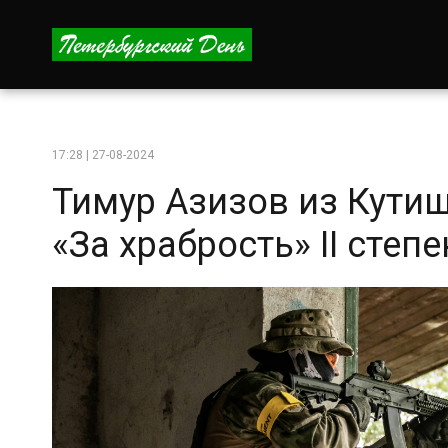
17:28 | 27-08-2024
Тимур Азизов из Кути
«За храбрость» II степ