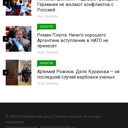
4
Германии не желают конфликтов с
Россией
15:41 | 20-05-2024
ОБЩЕСТВО
Роман Плюта: Ничего хорошего
5
Аргентине вступление в НАТО не
принесет
15:28 | 15-05-2024
ОБЩЕСТВО
Артемий Рожнов: Дело Куранова — не
6
последний случай вербовки ученых
15:54 | 25-05-2024
© 2026 Петербургский день | Сетевое издание. Все права
защищены.
Электронный адрес:
rustribuna@yandex.ru