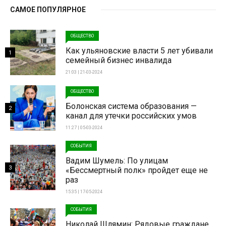
САМОЕ ПОПУЛЯРНОЕ
ОБЩЕСТВО
Как ульяновские власти 5 лет убивали
1
семейный бизнес инвалида
21:03 | 21-03-2024
ОБЩЕСТВО
Болонская система образования —
2
канал для утечки российских умов
11:27 | 05-03-2024
СОБЫТИЯ
Вадим Шумель: По улицам
3
«Бессмертный полк» пройдет еще не
раз
15:35 | 17-05-2024
СОБЫТИЯ
Николай Шлямин: Рядовые граждане