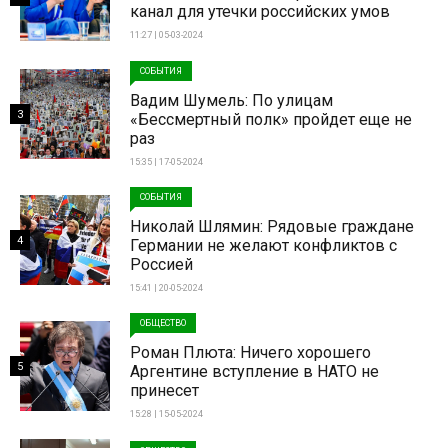
канал для утечки российских умов
11:27 | 05-03-2024
СОБЫТИЯ
Вадим Шумель: По улицам
3
«Бессмертный полк» пройдет еще не
раз
15:35 | 17-05-2024
СОБЫТИЯ
Николай Шлямин: Рядовые граждане
4
Германии не желают конфликтов с
Россией
15:41 | 20-05-2024
ОБЩЕСТВО
Роман Плюта: Ничего хорошего
5
Аргентине вступление в НАТО не
принесет
15:28 | 15-05-2024