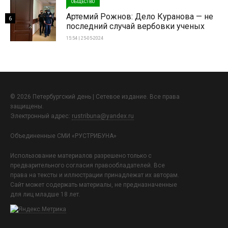
ОБЩЕСТВО
Артемий Рожнов: Дело Куранова — не
6
последний случай вербовки ученых
15:54 | 25-05-2024
© 2026 Петербургский день | Сетевое издание. Все права
защищены.
Электронный адрес:
rustribuna@yandex.ru
Объединенные СМИ «РУСТРИБУНА»
Использование материалов разрешено только с
предварительного согласия правообладателей. Все
права на тексты и иллюстрации принадлежат их авторам.
Сайт может содержать материалы, не предназначенные
для лиц младше 18 лет.