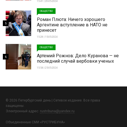
15:41 | 20-05-2024
ОБЩЕСТВО
Роман Плюта: Ничего хорошего
5
Аргентине вступление в НАТО не
принесет
15:28 | 15-05-2024
ОБЩЕСТВО
Артемий Рожнов: Дело Куранова — не
6
последний случай вербовки ученых
15:54 | 25-05-2024
© 2026 Петербургский день | Сетевое издание. Все права
защищены.
Электронный адрес:
rustribuna@yandex.ru
Объединенные СМИ «РУСТРИБУНА»