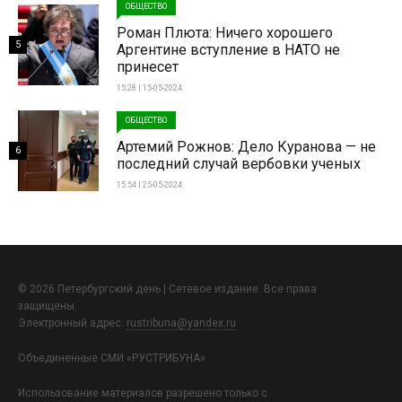
ОБЩЕСТВО
Роман Плюта: Ничего хорошего
5
Аргентине вступление в НАТО не
принесет
15:28 | 15-05-2024
ОБЩЕСТВО
Артемий Рожнов: Дело Куранова — не
6
последний случай вербовки ученых
15:54 | 25-05-2024
© 2026 Петербургский день | Сетевое издание. Все права
защищены.
Электронный адрес:
rustribuna@yandex.ru
Объединенные СМИ «РУСТРИБУНА»
Использование материалов разрешено только с