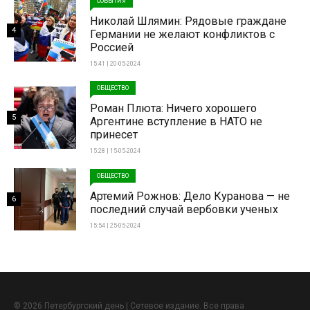
СОБЫТИЯ
Николай Шлямин: Рядовые граждане
4
Германии не желают конфликтов с
Россией
15:41 | 20-05-2024
ОБЩЕСТВО
Роман Плюта: Ничего хорошего
5
Аргентине вступление в НАТО не
принесет
15:28 | 15-05-2024
ОБЩЕСТВО
Артемий Рожнов: Дело Куранова — не
6
последний случай вербовки ученых
15:54 | 25-05-2024
© 2026 Петербургский день | Сетевое издание. Все права