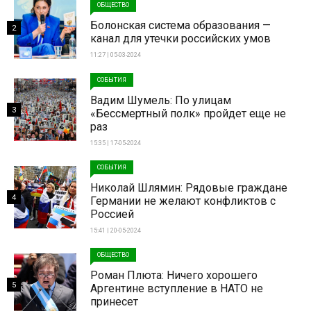
ОБЩЕСТВО
Болонская система образования —
2
канал для утечки российских умов
11:27 | 05-03-2024
СОБЫТИЯ
Вадим Шумель: По улицам
3
«Бессмертный полк» пройдет еще не
раз
15:35 | 17-05-2024
СОБЫТИЯ
Николай Шлямин: Рядовые граждане
4
Германии не желают конфликтов с
Россией
15:41 | 20-05-2024
ОБЩЕСТВО
Роман Плюта: Ничего хорошего
5
Аргентине вступление в НАТО не
принесет