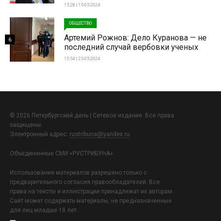
15:28 | 15-05-2024
ОБЩЕСТВО
Артемий Рожнов: Дело Куранова — не
6
последний случай вербовки ученых
15:54 | 25-05-2024
© 2026 Петербургский день | Сетевое издание. Все права
защищены.
Электронный адрес:
rustribuna@yandex.ru
Объединенные СМИ «РУСТРИБУНА»
Использование материалов разрешено только с
предварительного согласия правообладателей. Все
права на тексты и иллюстрации принадлежат их авторам.
Сайт может содержать материалы, не предназначенные
для лиц младше 18 лет.