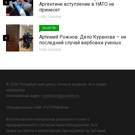
5
Аргентине вступление в НАТО не
принесет
15:28 | 15-05-2024
ОБЩЕСТВО
Артемий Рожнов: Дело Куранова — не
6
последний случай вербовки ученых
15:54 | 25-05-2024
© 2026 Петербургский день | Сетевое издание. Все права
защищены.
Электронный адрес:
rustribuna@yandex.ru
Объединенные СМИ «РУСТРИБУНА»
Использование материалов разрешено только с
предварительного согласия правообладателей. Все
права на тексты и иллюстрации принадлежат их авторам.