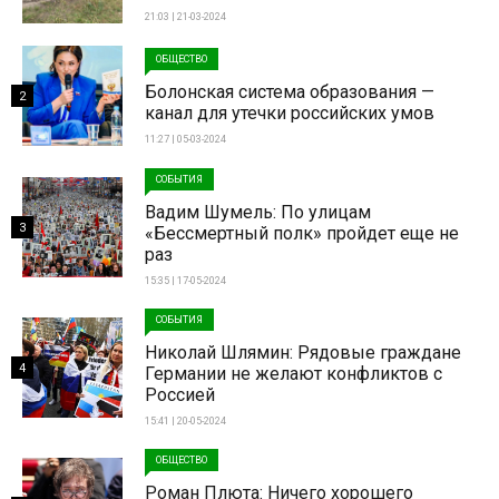
21:03 | 21-03-2024
ОБЩЕСТВО
Болонская система образования —
2
канал для утечки российских умов
11:27 | 05-03-2024
СОБЫТИЯ
Вадим Шумель: По улицам
3
«Бессмертный полк» пройдет еще не
раз
15:35 | 17-05-2024
СОБЫТИЯ
Николай Шлямин: Рядовые граждане
4
Германии не желают конфликтов с
Россией
15:41 | 20-05-2024
ОБЩЕСТВО
Роман Плюта: Ничего хорошего