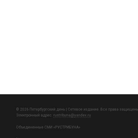
© 2026 Петербургский день | Сетевое издание. Все права защищены
Электронный адрес:
rustribuna@yandex.ru
Объединенные СМИ «РУСТРИБУНА»