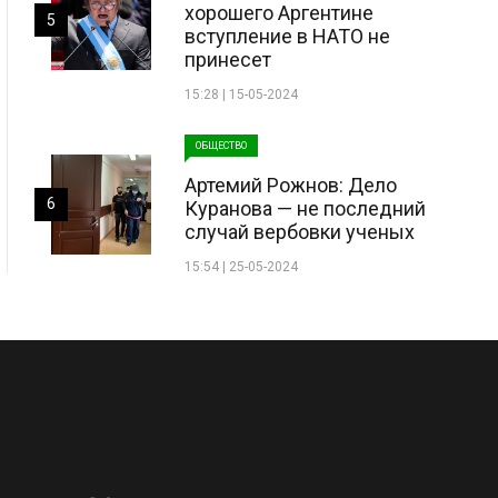
хорошего Аргентине
5
вступление в НАТО не
принесет
15:28 | 15-05-2024
ОБЩЕСТВО
Артемий Рожнов: Дело
6
Куранова — не последний
случай вербовки ученых
15:54 | 25-05-2024