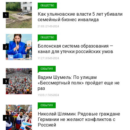
ОБЩЕСТВО
Как ульяновские власти 5 лет убивали
1
семейный бизнес инвалида
21:03 | 21-03-2024
ОБЩЕСТВО
Болонская система образования —
2
канал для утечки российских умов
11:27 | 05-03-2024
СОБЫТИЯ
Вадим Шумель: По улицам
3
«Бессмертный полк» пройдет еще не
раз
15:35 | 17-05-2024
СОБЫТИЯ
Николай Шлямин: Рядовые граждане
4
Германии не желают конфликтов с
Россией