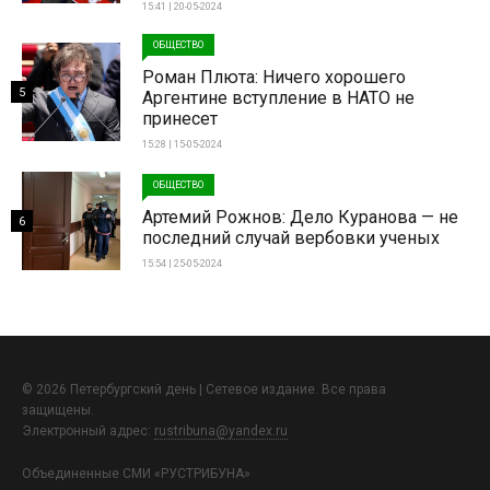
15:41 | 20-05-2024
ОБЩЕСТВО
Роман Плюта: Ничего хорошего
5
Аргентине вступление в НАТО не
принесет
15:28 | 15-05-2024
ОБЩЕСТВО
Артемий Рожнов: Дело Куранова — не
6
последний случай вербовки ученых
15:54 | 25-05-2024
© 2026 Петербургский день | Сетевое издание. Все права
защищены.
Электронный адрес:
rustribuna@yandex.ru
Объединенные СМИ «РУСТРИБУНА»