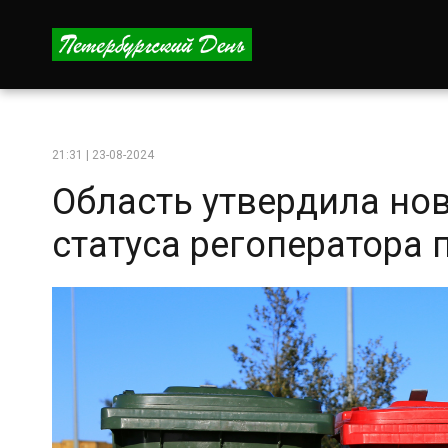
21:31 | 23-08-2024
Область утвердила но
статуса регоператора 