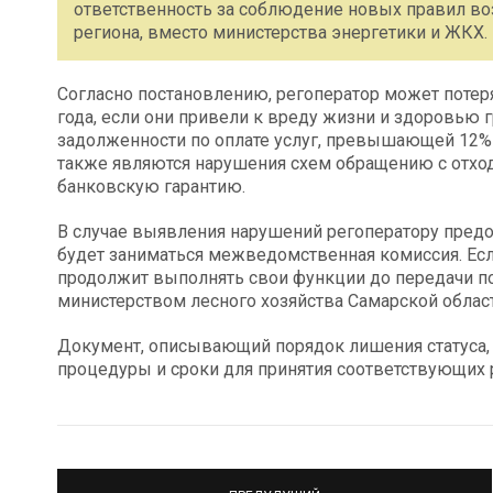
ответственность за соблюдение новых правил во
региона, вместо министерства энергетики и ЖКХ.
Согласно постановлению, регоператор может потеря
года, если они привели к вреду жизни и здоровью г
задолженности по оплате услуг, превышающей 12%
также являются нарушения схем обращению с отхо
банковскую гарантию.
В случае выявления нарушений регоператору предо
будет заниматься межведомственная комиссия. Если
продолжит выполнять свои функции до передачи по
министерством лесного хозяйства Самарской област
Документ, описывающий порядок лишения статуса, 
процедуры и сроки для принятия соответствующих