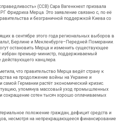
справедливость» (ССВ) Сара Вагенкнехт призвала
Г Фридриха Мерца. Это заявление связано с, по её
равительства и безграничной поддержкой Киева со
ящих в сентябре этого года региональных выборов в
хальт, Берлине и Мекленбурге–Передней Померании.
могут остановить Мерца и изменить существующее
ет избран премьер-министр, поддерживаемый
е действующего канцлера.
метила, что правительство Мерца ведёт страну к
дства на продолжение войны на Украине и
и самой Германии растёт экономический кризис.
ситуацию, упомянув массовый уход промышленных
х и сокращение сотен тысяч хорошо оплачиваемых
териальное положение граждан, дефицит средств и
дов, несмотря на непрекращающееся финансирование