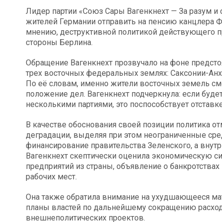
Лидер партии «Союз Сары Вагенкнехт — За разум и 
жителей Германии отправить на пенсию канцлера ФР
мнению, деструктивной политикой действующего п
стороны Берлина.
Обращение Вагенкнехт прозвучало на фоне предсто
трех восточных федеральных землях: Саксонии-Ан
По её словам, именно жители восточных земель с
положение дел. Вагенкнехт подчеркнула: если буд
несколькими партиями, это поспособствует отставк
В качестве обоснования своей позиции политика от
деградации, выделяя при этом неограниченные сре
финансирование правительства Зеленского, а внутр
Вагенкнехт скептически оценила экономическую 
предприятий из страны, объявление о банкротства
рабочих мест.
Она также обратила внимание на ухудшающееся ма
планы властей по дальнейшему сокращению расхо
внешнеполитических проектов.