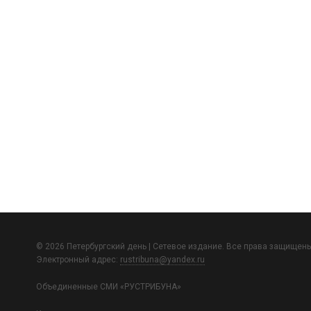
© 2026 Петербургский день | Сетевое издание. Все права защищены
Электронный адрес:
rustribuna@yandex.ru
Объединенные СМИ «РУСТРИБУНА»