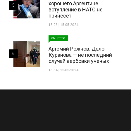
хорошего Аргентине
5
вступление в НАТО не
принесет
15:28 | 15-05-2024
ОБЩЕСТВО
Артемий Рожнов: Дело
6
Куранова — не последний
случай вербовки ученых
15:54 | 25-05-2024