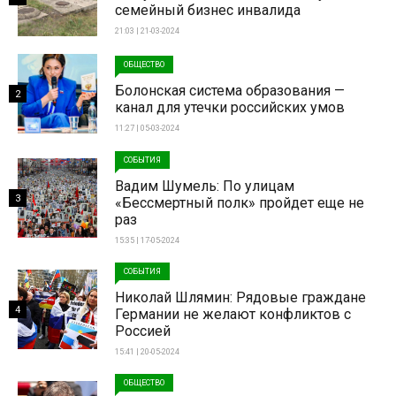
семейный бизнес инвалида
21:03 | 21-03-2024
ОБЩЕСТВО
Болонская система образования —
2
канал для утечки российских умов
11:27 | 05-03-2024
СОБЫТИЯ
Вадим Шумель: По улицам
3
«Бессмертный полк» пройдет еще не
раз
15:35 | 17-05-2024
СОБЫТИЯ
Николай Шлямин: Рядовые граждане
4
Германии не желают конфликтов с
Россией
15:41 | 20-05-2024
ОБЩЕСТВО