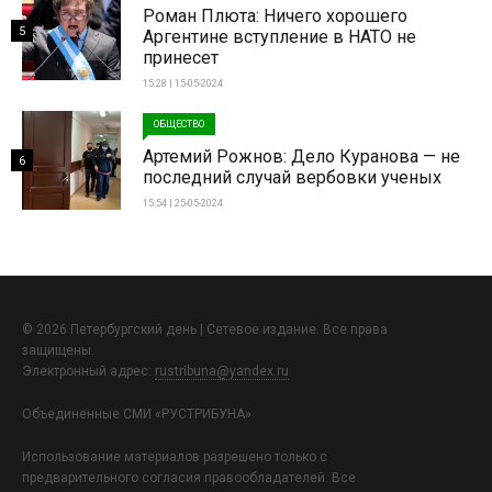
Роман Плюта: Ничего хорошего
5
Аргентине вступление в НАТО не
принесет
15:28 | 15-05-2024
ОБЩЕСТВО
Артемий Рожнов: Дело Куранова — не
6
последний случай вербовки ученых
15:54 | 25-05-2024
© 2026 Петербургский день | Сетевое издание. Все права
защищены.
Электронный адрес:
rustribuna@yandex.ru
Объединенные СМИ «РУСТРИБУНА»
Использование материалов разрешено только с
предварительного согласия правообладателей. Все